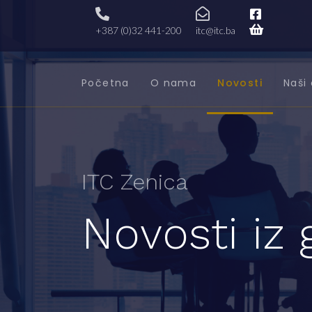
+387 (0)32 441-200
itc@itc.ba
Početna
O nama
Novosti
Naši 
ITC Zenica
Novosti iz 