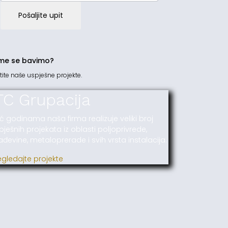
Pošaljite upit
me se bavimo?
tite naše uspješne projekte.
TC Grupacija
ć godinama naša firma realizuje veliki broj
pješnih projekata iz oblasti poljoprivrede,
ađevine, metaloprerade i svih vrsta instalacija.
egledajte projekte