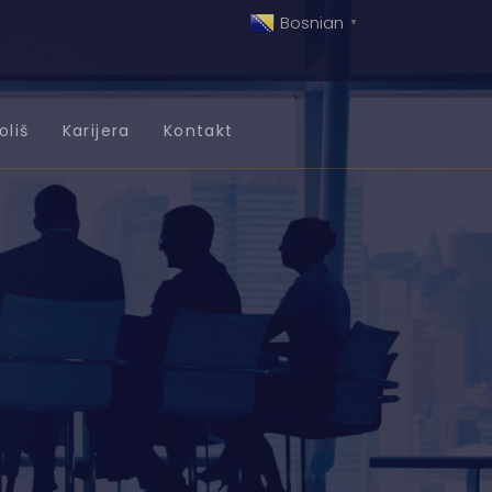
Bosnian
▼
oliš
Karijera
Kontakt