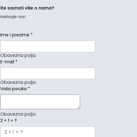
lite saznati više o nama?
taktirajte nas!
Ime i prezime
*
Obavezna polja.
E-mail
*
Obavezna polja.
Vaša poruka
*
Obavezna polja.
2 + 1 = ?