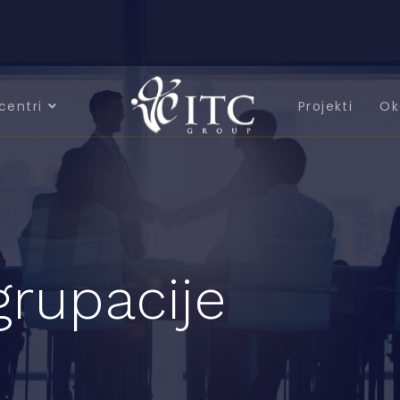
centri
Projekti
Ok
grupacije