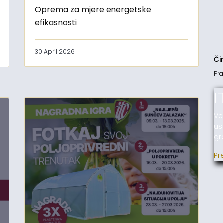
Oprema za mjere energetske
efikasnosti
30 April 2026
Či
Pra
I
Ve
us
gr
Pr