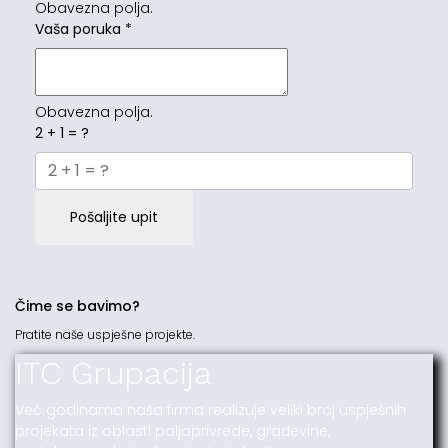
Obavezna polja.
Vaša poruka
*
Obavezna polja.
2 + 1 = ?
Pošaljite upit
Čime se bavimo?
Pratite naše uspješne projekte.
ITC Grupacija
Već godinama naša firma realizuje veliki broj uspješnih
projekata iz oblasti poljoprivrede, građevine,