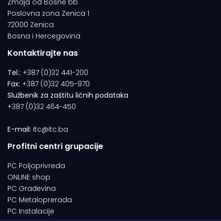
Zmaja od Bosne bb
Poslovna zona Zenica 1
72000 Zenica
Bosna i Hercegovina
Kontaktirajte nas
Tel.:
+387 (0)32 441-200
Fax:
+387 (0)32 405-970
Službenik za zaštitu ličnih podataka
+387 (0)32 464-450
E-mail:
itc@itc.ba
Profitni centri grupacije
PC Poljoprivreda
ONLINE shop
PC Građevina
PC Metaloprerada
PC Instalacije