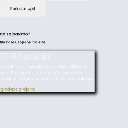
Pošaljite upit
me se bavimo?
tite naše uspješne projekte.
TC Grupacija
ć godinama naša firma realizuje veliki broj
pješnih projekata iz oblasti poljoprivrede,
ađevine, metaloprerade i svih vrsta instalacija.
egledajte projekte