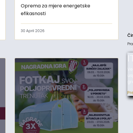
Oprema za mjere energetske
efikasnosti
30 April 2026
Či
Pra
I
Ve
us
gr
Pr