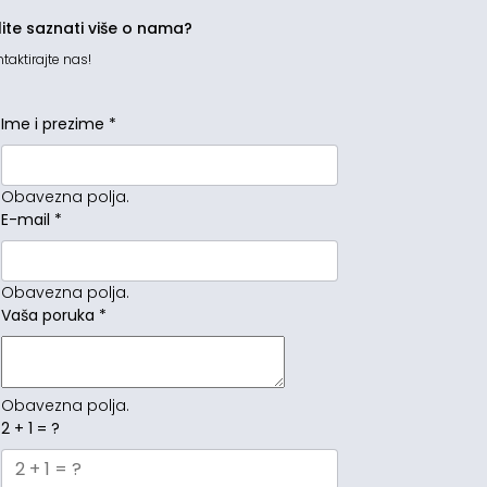
lite saznati više o nama?
taktirajte nas!
Ime i prezime
*
Obavezna polja.
E-mail
*
Obavezna polja.
Vaša poruka
*
Obavezna polja.
2 + 1 = ?