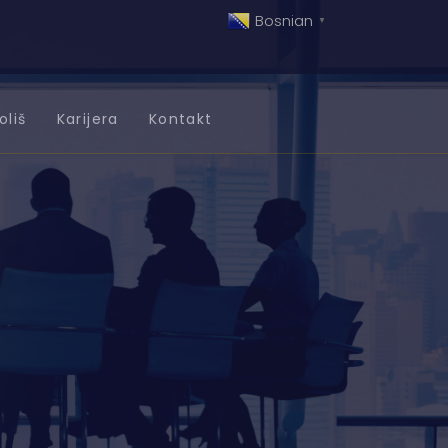
Bosnian
▼
oliš
Karijera
Kontakt