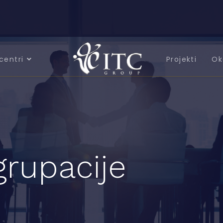
centri
Projekti
Ok
grupacije