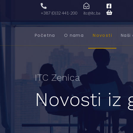
+387 (0)32 441-200
itc@itc.ba
Početna
O nama
Novosti
Naši 
ITC Zenica
Novosti iz 