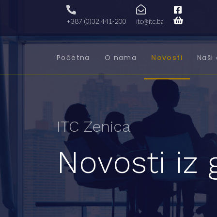
+387 (0)32 441-200
itc@itc.ba
Početna
O nama
Novosti
Naši 
ITC Zenica
Novosti iz 