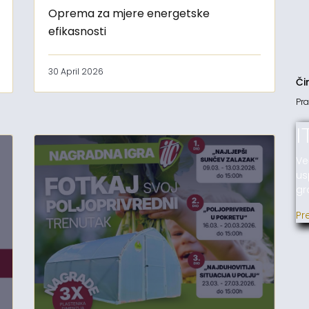
Oprema za mjere energetske
efikasnosti
30 April 2026
Či
Pra
I
Ve
us
gr
Pr