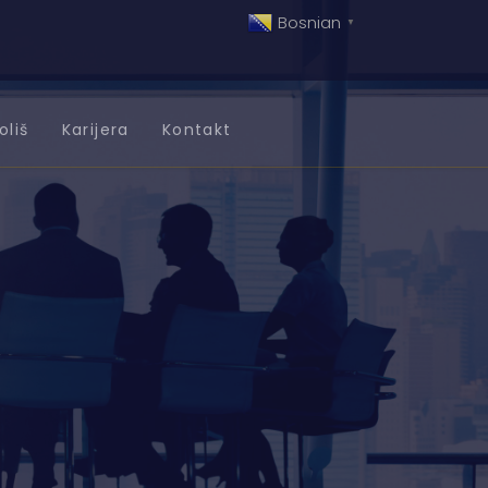
Bosnian
▼
oliš
Karijera
Kontakt