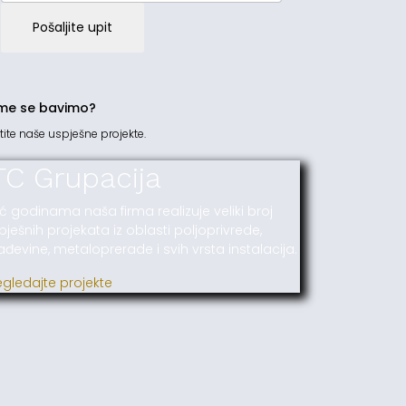
Pošaljite upit
me se bavimo?
tite naše uspješne projekte.
TC Grupacija
ć godinama naša firma realizuje veliki broj
pješnih projekata iz oblasti poljoprivrede,
ađevine, metaloprerade i svih vrsta instalacija.
egledajte projekte