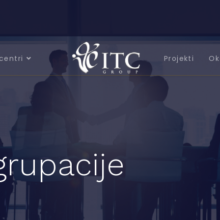
centri
Projekti
Ok
grupacije