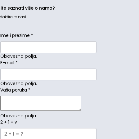
lite saznati više o nama?
taktirajte nas!
Ime i prezime
*
Obavezna polja.
E-mail
*
Obavezna polja.
Vaša poruka
*
Obavezna polja.
2 + 1 = ?