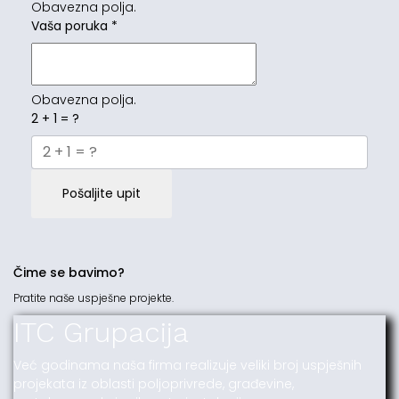
Obavezna polja.
Vaša poruka
*
Obavezna polja.
2 + 1 = ?
Pošaljite upit
Čime se bavimo?
Pratite naše uspješne projekte.
ITC Grupacija
Već godinama naša firma realizuje veliki broj uspješnih
projekata iz oblasti poljoprivrede, građevine,