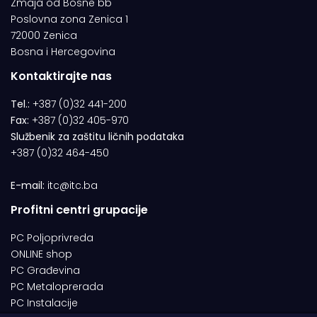
Zmaja od Bosne bb
Poslovna zona Zenica 1
72000 Zenica
Bosna i Hercegovina
Kontaktirajte nas
Tel.:
+387 (0)32 441-200
Fax:
+387 (0)32 405-970
Službenik za zaštitu ličnih podataka
+387 (0)32 464-450
E-mail:
itc@itc.ba
Profitni centri grupacije
PC Poljoprivreda
ONLINE shop
PC Građevina
PC Metaloprerada
PC Instalacije