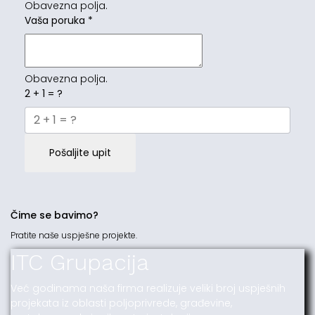
Obavezna polja.
Vaša poruka
*
Obavezna polja.
2 + 1 = ?
Pošaljite upit
Čime se bavimo?
Pratite naše uspješne projekte.
ITC Grupacija
Već godinama naša firma realizuje veliki broj uspješnih
projekata iz oblasti poljoprivrede, građevine,