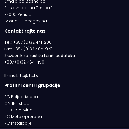
Zmaja od Bosne bb
Poslovna zona Zenica 1
72000 Zenica
Bosna i Hercegovina
Kontaktirajte nas
Tel.:
+387 (0)32 441-200
Fax:
+387 (0)32 405-970
Službenik za zaštitu ličnih podataka
+387 (0)32 464-450
E-mail:
itc@itc.ba
Profitni centri grupacije
PC Poljoprivreda
ONLINE shop
PC Građevina
PC Metaloprerada
PC Instalacije