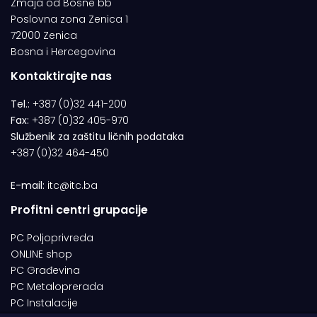
Zmaja od Bosne bb
Poslovna zona Zenica 1
72000 Zenica
Bosna i Hercegovina
Kontaktirajte nas
Tel.:
+387 (0)32 441-200
Fax:
+387 (0)32 405-970
Službenik za zaštitu ličnih podataka
+387 (0)32 464-450
E-mail:
itc@itc.ba
Profitni centri grupacije
PC Poljoprivreda
ONLINE shop
PC Građevina
PC Metaloprerada
PC Instalacije