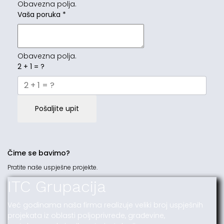
Obavezna polja.
Vaša poruka
*
Obavezna polja.
2 + 1 = ?
Pošaljite upit
Čime se bavimo?
Pratite naše uspješne projekte.
ITC Grupacija
Već godinama naša firma realizuje veliki broj uspješnih
projekata iz oblasti poljoprivrede, građevine,