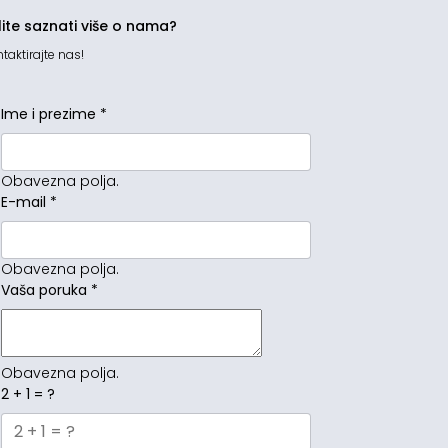
lite saznati više o nama?
taktirajte nas!
Ime i prezime
*
Obavezna polja.
E-mail
*
Obavezna polja.
Vaša poruka
*
Obavezna polja.
2 + 1 = ?