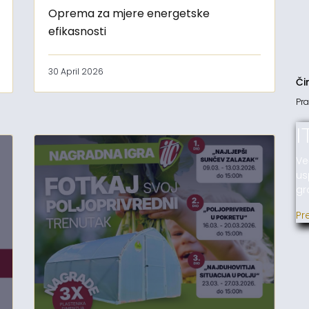
Oprema za mjere energetske
efikasnosti
30 April 2026
Či
Pra
I
Ve
us
gr
Pr