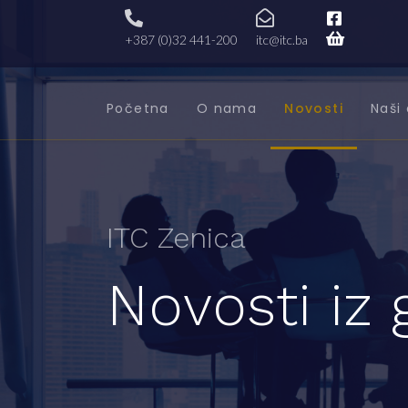
+387 (0)32 441-200
itc@itc.ba
Početna
O nama
Novosti
Naši 
ITC Zenica
Novosti iz 