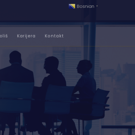
Bosnian
▼
oliš
Karijera
Kontakt