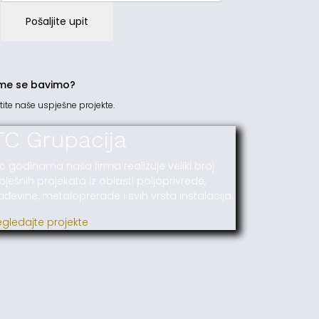
Pošaljite upit
me se bavimo?
tite naše uspješne projekte.
TC Grupacija
ć godinama naša firma realizuje veliki broj
pješnih projekata iz oblasti poljoprivrede,
ađevine, metaloprerade i svih vrsta instalacija.
egledajte projekte