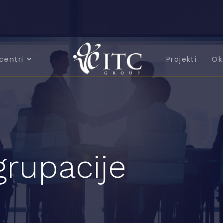
centri
Projekti
Ok
grupacije