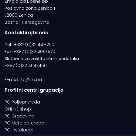
Zmaja od Bosne bb
Poslovna zona Zenica 1
72000 Zenica
Bosna i Hercegovina
Kontaktirajte nas
Tel.:
+387 (0)32 441-200
Fax:
+387 (0)32 405-970
Službenik za zaštitu ličnih podataka
+387 (0)32 464-450
E-mail:
itc@itc.ba
Profitni centri grupacije
PC Poljoprivreda
ONLINE shop
PC Građevina
PC Metaloprerada
PC Instalacije