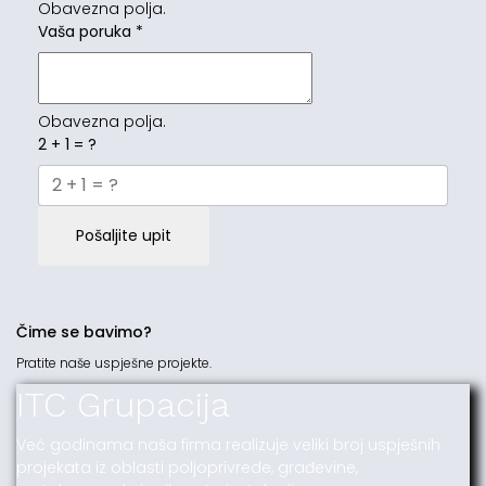
Obavezna polja.
Vaša poruka
*
Obavezna polja.
2 + 1 = ?
Pošaljite upit
Čime se bavimo?
Pratite naše uspješne projekte.
ITC Grupacija
Već godinama naša firma realizuje veliki broj uspješnih
projekata iz oblasti poljoprivrede, građevine,