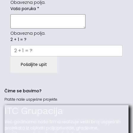
Obavezna polja.
Vaša poruka
*
Obavezna polja.
2 + 1 = ?
Pošaljite upit
Čime se bavimo?
Pratite naše uspješne projekte.
ITC Grupacija
Već godinama naša firma realizuje veliki broj uspješnih
projekata iz oblasti poljoprivrede, građevine,