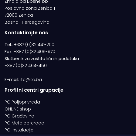
Zmaja od Bosne bb
Poslovna zona Zenica 1
72000 Zenica
Bosna i Hercegovina
Kontaktirajte nas
Tel.:
+387 (0)32 441-200
Fax:
+387 (0)32 405-970
Službenik za zaštitu ličnih podataka
+387 (0)32 464-450
E-mail:
itc@itc.ba
Profitni centri grupacije
PC Poljoprivreda
ONLINE shop
PC Građevina
PC Metaloprerada
PC Instalacije