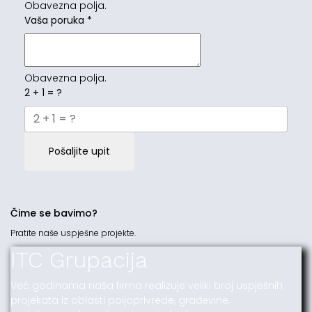
Obavezna polja.
Vaša poruka
*
Obavezna polja.
2 + 1 = ?
Pošaljite upit
Čime se bavimo?
Pratite naše uspješne projekte.
ITC Grupacija
Već godinama naša firma realizuje veliki broj uspješnih
projekata iz oblasti poljoprivrede, građevine,