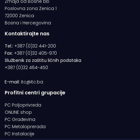
Zmaja od Bosne bb
Poslovna zona Zenica 1
72000 Zenica
Bosna i Hercegovina
Kontaktirajte nas
Tel.:
+387 (0)32 441-200
Fax:
+387 (0)32 405-970
Službenik za zaštitu ličnih podataka
+387 (0)32 464-450
E-mail:
itc@itc.ba
Profitni centri grupacije
PC Poljoprivreda
ONLINE shop
PC Građevina
PC Metaloprerada
PC Instalacije