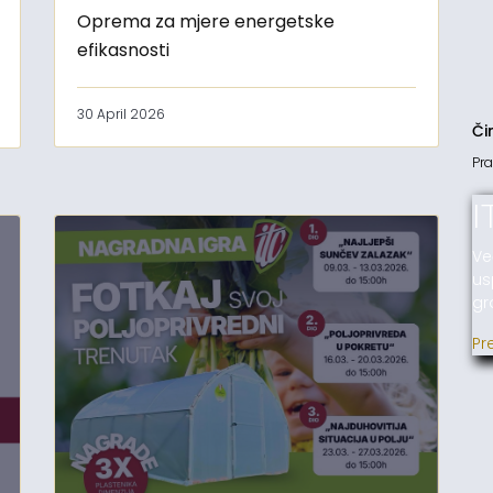
Oprema za mjere energetske
efikasnosti
30 April 2026
Či
Pra
I
Ve
us
gr
Pr