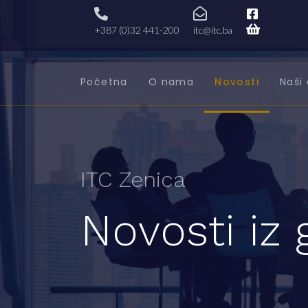
+387 (0)32 441-200
itc@itc.ba
Početna
O nama
Novosti
Naši 
ITC Zenica
Novosti iz 