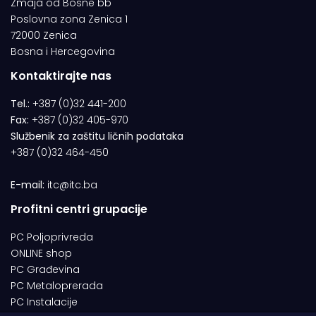
Zmaja od Bosne bb
Poslovna zona Zenica 1
72000 Zenica
Bosna i Hercegovina
Kontaktirajte nas
Tel.:
+387 (0)32 441-200
Fax:
+387 (0)32 405-970
Službenik za zaštitu ličnih podataka
+387 (0)32 464-450
E-mail:
itc@itc.ba
Profitni centri grupacije
PC Poljoprivreda
ONLINE shop
PC Građevina
PC Metaloprerada
PC Instalacije