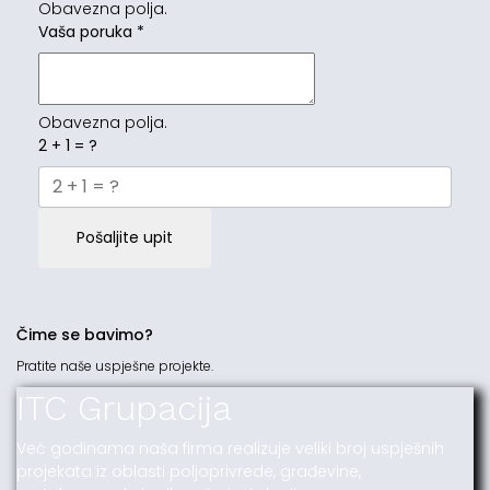
Obavezna polja.
Vaša poruka
*
Obavezna polja.
2 + 1 = ?
Pošaljite upit
Čime se bavimo?
Pratite naše uspješne projekte.
ITC Grupacija
Već godinama naša firma realizuje veliki broj uspješnih
projekata iz oblasti poljoprivrede, građevine,