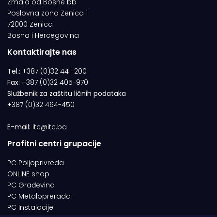
Zmaja od Bosne bb
Poslovna zona Zenica 1
72000 Zenica
Bosna i Hercegovina
Kontaktirajte nas
Tel.:
+387 (0)32 441-200
Fax:
+387 (0)32 405-970
Službenik za zaštitu ličnih podataka
+387 (0)32 464-450
E-mail:
itc@itc.ba
Profitni centri grupacije
PC Poljoprivreda
ONLINE shop
PC Građevina
PC Metaloprerada
PC Instalacije