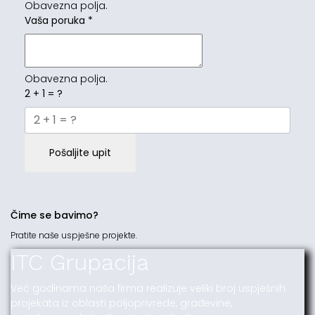
Obavezna polja.
Vaša poruka
*
Obavezna polja.
2 + 1 = ?
Pošaljite upit
Čime se bavimo?
Pratite naše uspješne projekte.
ITC Grupacija
Već godinama naša firma realizuje veliki broj uspješnih
projekata iz oblasti poljoprivrede, građevine,