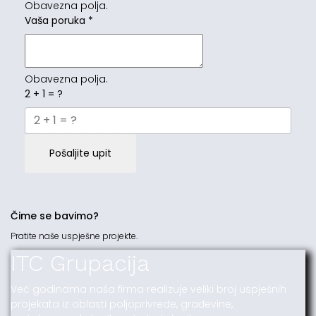
Obavezna polja.
Vaša poruka
*
Obavezna polja.
2 + 1 = ?
Pošaljite upit
Čime se bavimo?
Pratite naše uspješne projekte.
ITC Grupacija
Već godinama naša firma realizuje veliki broj uspješnih
projekata iz oblasti poljoprivrede, građevine,