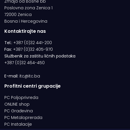
Zmaja od Bosne bb
Poslovna zona Zenica 1
72000 Zenica
Bosna i Hercegovina
Kontaktirajte nas
Tel.:
+387 (0)32 441-200
Fax:
+387 (0)32 405-970
Službenik za zaštitu ličnih podataka
+387 (0)32 464-450
E-mail:
itc@itc.ba
Profitni centri grupacije
PC Poljoprivreda
ONLINE shop
PC Građevina
PC Metaloprerada
PC Instalacije