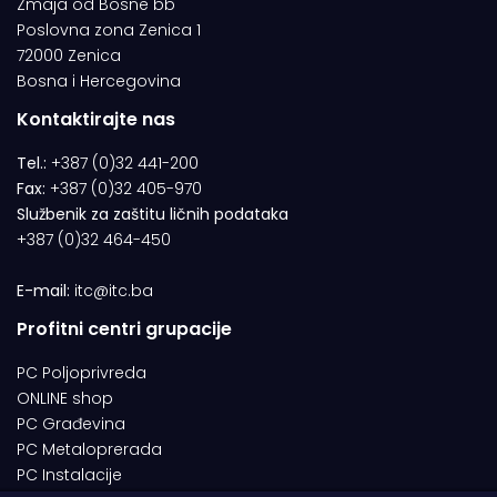
Zmaja od Bosne bb
Poslovna zona Zenica 1
72000 Zenica
Bosna i Hercegovina
Kontaktirajte nas
Tel.:
+387 (0)32 441-200
Fax:
+387 (0)32 405-970
Službenik za zaštitu ličnih podataka
+387 (0)32 464-450
E-mail:
itc@itc.ba
Profitni centri grupacije
PC Poljoprivreda
ONLINE shop
PC Građevina
PC Metaloprerada
PC Instalacije