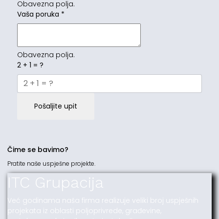
Obavezna polja.
Vaša poruka
*
Obavezna polja.
2 + 1 = ?
Pošaljite upit
Čime se bavimo?
Pratite naše uspješne projekte.
ITC Grupacija
Već godinama naša firma realizuje veliki broj uspješnih
projekata iz oblasti poljoprivrede, građevine,