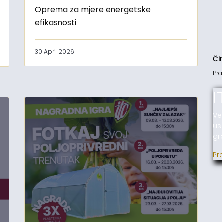
Oprema za mjere energetske
efikasnosti
30 April 2026
Či
Pra
I
Ve
us
gr
Pr