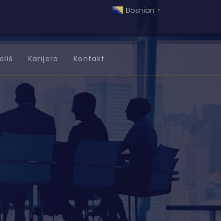
Bosnian
▼
oliš
Karijera
Kontakt