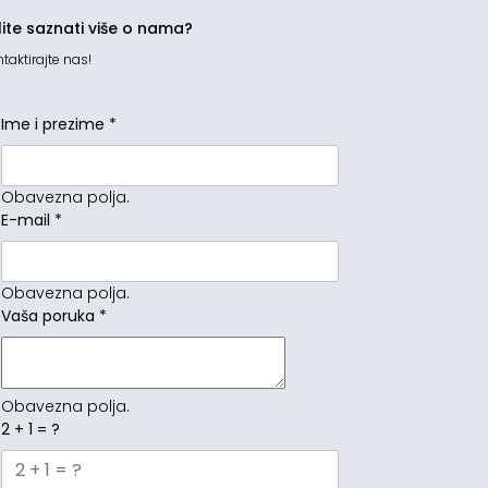
lite saznati više o nama?
taktirajte nas!
Ime i prezime
*
Obavezna polja.
E-mail
*
Obavezna polja.
Vaša poruka
*
Obavezna polja.
2 + 1 = ?