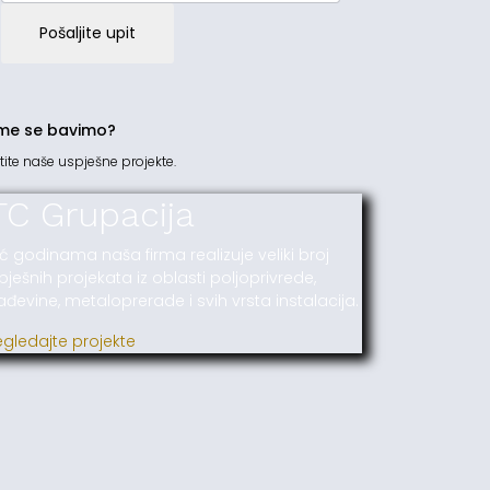
Pošaljite upit
me se bavimo?
tite naše uspješne projekte.
TC Grupacija
ć godinama naša firma realizuje veliki broj
pješnih projekata iz oblasti poljoprivrede,
ađevine, metaloprerade i svih vrsta instalacija.
egledajte projekte