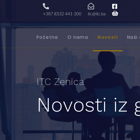
+387 (0)32 441-200
itc@itc.ba
Početna
O nama
Novosti
Naši 
ITC Zenica
Novosti iz 