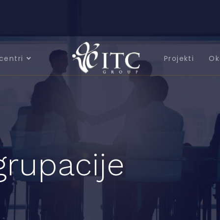
centri
Projekti
Ok
grupacije