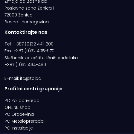
Zmaja od Bosne bb
Poslovna zona Zenica 1
72000 Zenica
Bosna i Hercegovina
Kontaktirajte nas
Tel.:
+387 (0)32 441-200
Fax:
+387 (0)32 405-970
Službenik za zaštitu ličnih podataka
+387 (0)32 464-450
E-mail:
itc@itc.ba
Profitni centri grupacije
PC Poljoprivreda
ONLINE shop
PC Građevina
PC Metaloprerada
PC Instalacije