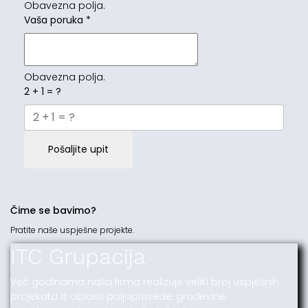
Obavezna polja.
Vaša poruka
*
Obavezna polja.
2 + 1 = ?
Pošaljite upit
Čime se bavimo?
Pratite naše uspješne projekte.
ITC Grupacija
Već godinama naša firma realizuje veliki broj uspješnih
projekata iz oblasti poljoprivrede, građevine,