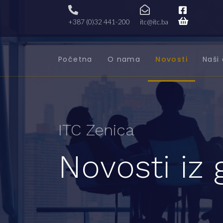
+387 (0)32 441-200
itc@itc.ba
Početna
O nama
Novosti
Naši 
ITC Zenica
Novosti iz 