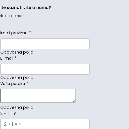
lite saznati više o nama?
taktirajte nas!
Ime i prezime
*
Obavezna polja.
E-mail
*
Obavezna polja.
Vaša poruka
*
Obavezna polja.
2 + 1 = ?