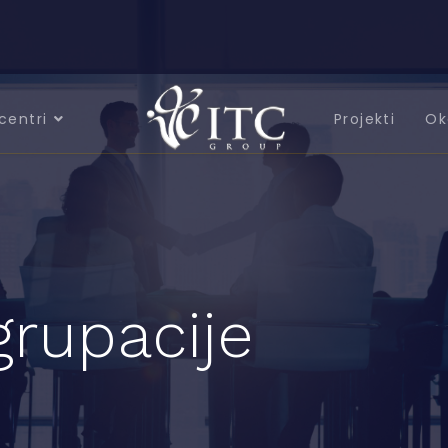
centri
Projekti
Ok
grupacije