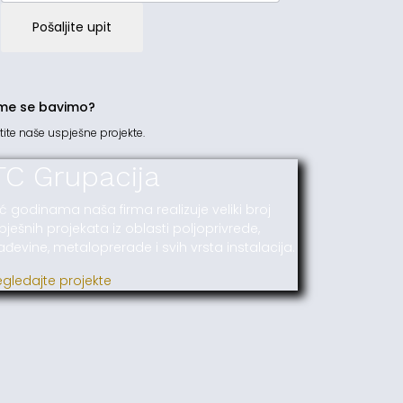
Pošaljite upit
me se bavimo?
tite naše uspješne projekte.
TC Grupacija
ć godinama naša firma realizuje veliki broj
pješnih projekata iz oblasti poljoprivrede,
ađevine, metaloprerade i svih vrsta instalacija.
egledajte projekte