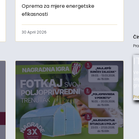
Oprema za mjere energetske
efikasnosti
30 April 2026
Či
Pra
I
Ve
us
gr
Pr