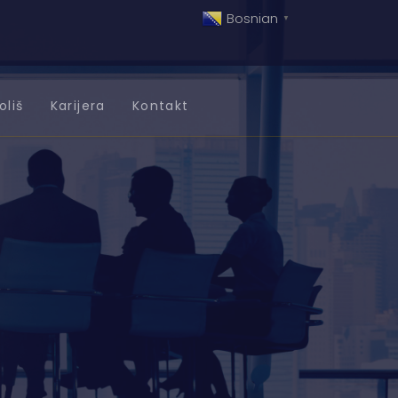
Bosnian
▼
oliš
Karijera
Kontakt