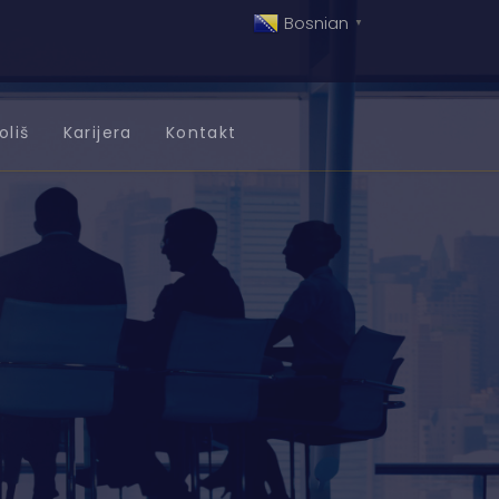
Bosnian
▼
oliš
Karijera
Kontakt