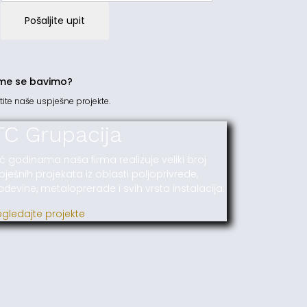
Pošaljite upit
me se bavimo?
tite naše uspješne projekte.
TC Grupacija
ć godinama naša firma realizuje veliki broj
pješnih projekata iz oblasti poljoprivrede,
ađevine, metaloprerade i svih vrsta instalacija.
egledajte projekte