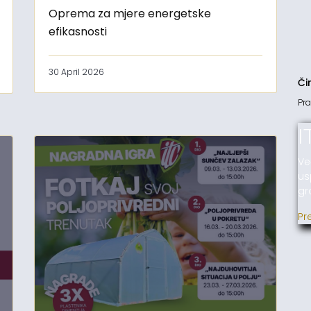
Oprema za mjere energetske
efikasnosti
30 April 2026
Či
Pra
I
Ve
us
gr
Pr