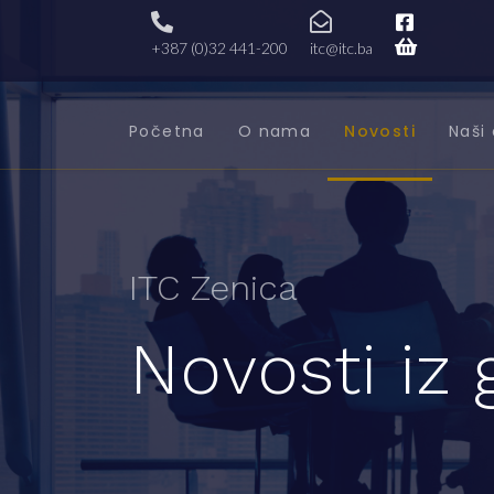
+387 (0)32 441-200
itc@itc.ba
Početna
O nama
Novosti
Naši 
ITC Zenica
Novosti iz 