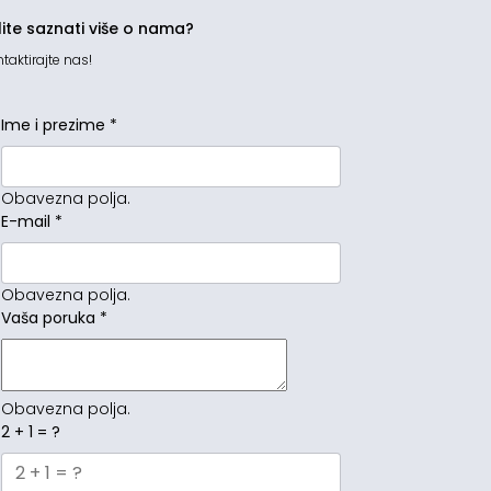
lite saznati više o nama?
taktirajte nas!
Ime i prezime
*
Obavezna polja.
E-mail
*
Obavezna polja.
Vaša poruka
*
Obavezna polja.
2 + 1 = ?