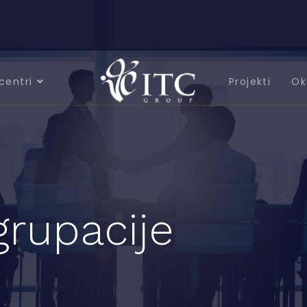
centri
Projekti
Ok
grupacije