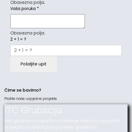
Obavezna polja.
Vaša poruka
*
Obavezna polja.
2 + 1 = ?
Pošaljite upit
Čime se bavimo?
Pratite naše uspješne projekte.
ITC Grupacija
Već godinama naša firma realizuje veliki broj uspješnih
projekata iz oblasti poljoprivrede, građevine,