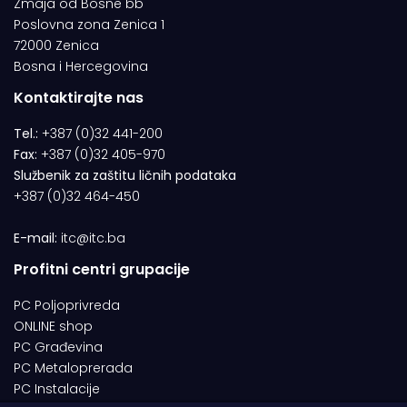
Zmaja od Bosne bb
Poslovna zona Zenica 1
72000 Zenica
Bosna i Hercegovina
Kontaktirajte nas
Tel.:
+387 (0)32 441-200
Fax:
+387 (0)32 405-970
Službenik za zaštitu ličnih podataka
+387 (0)32 464-450
E-mail:
itc@itc.ba
Profitni centri grupacije
PC Poljoprivreda
ONLINE shop
PC Građevina
PC Metaloprerada
PC Instalacije