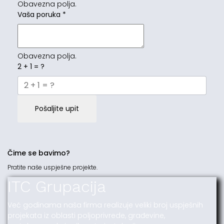
Obavezna polja.
Vaša poruka
*
Obavezna polja.
2 + 1 = ?
Pošaljite upit
Čime se bavimo?
Pratite naše uspješne projekte.
ITC Grupacija
Već godinama naša firma realizuje veliki broj uspješnih
projekata iz oblasti poljoprivrede, građevine,