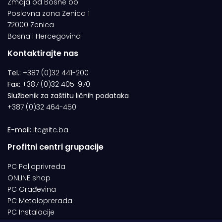
Zmaja od Bosne bb
Poslovna zona Zenica 1
72000 Zenica
Bosna i Hercegovina
Kontaktirajte nas
Tel.:
+387 (0)32 441-200
Fax:
+387 (0)32 405-970
Službenik za zaštitu ličnih podataka
+387 (0)32 464-450
E-mail:
itc@itc.ba
Profitni centri grupacije
PC Poljoprivreda
ONLINE shop
PC Građevina
PC Metaloprerada
PC Instalacije