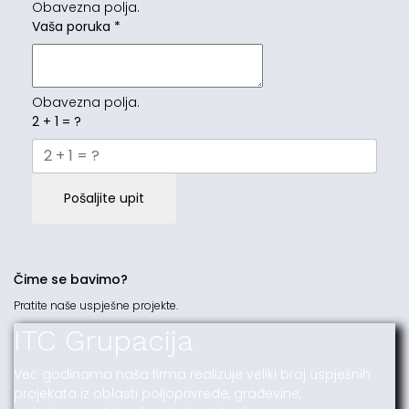
Obavezna polja.
Vaša poruka
*
Obavezna polja.
2 + 1 = ?
Pošaljite upit
Čime se bavimo?
Pratite naše uspješne projekte.
ITC Grupacija
Već godinama naša firma realizuje veliki broj uspješnih
projekata iz oblasti poljoprivrede, građevine,