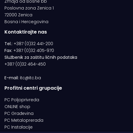
Zmaja od Bosne bb
Poslovna zona Zenica 1
72000 Zenica
Bosna i Hercegovina
Kontaktirajte nas
Tel.:
+387 (0)32 441-200
Fax:
+387 (0)32 405-970
Službenik za zaštitu ličnih podataka
+387 (0)32 464-450
E-mail:
itc@itc.ba
Profitni centri grupacije
PC Poljoprivreda
ONLINE shop
PC Građevina
PC Metaloprerada
PC Instalacije