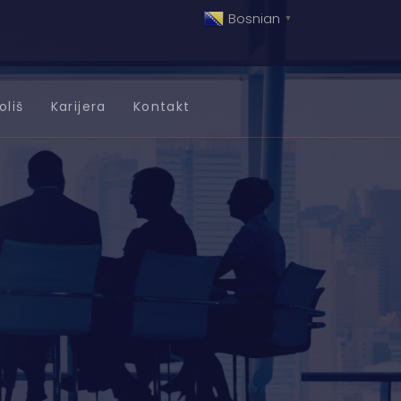
Bosnian
▼
oliš
Karijera
Kontakt