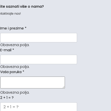
lite saznati više o nama?
taktirajte nas!
Ime i prezime
*
Obavezna polja.
E-mail
*
Obavezna polja.
Vaša poruka
*
Obavezna polja.
2 + 1 = ?