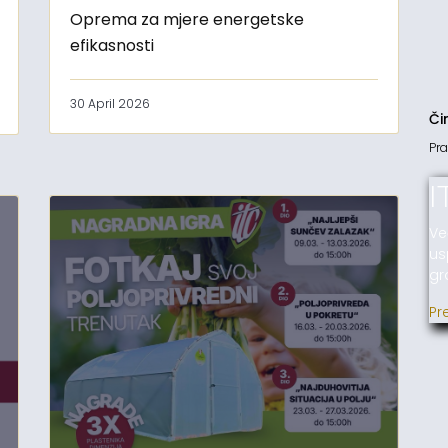
Oprema za mjere energetske
efikasnosti
30 April 2026
Či
Pra
I
Ve
us
gr
Pr