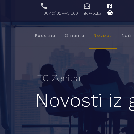
+387 (0)32 441-200
itc@itc.ba
Početna
O nama
Novosti
Naši 
ITC Zenica
Novosti iz 