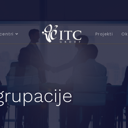
centri
Projekti
Ok
grupacije