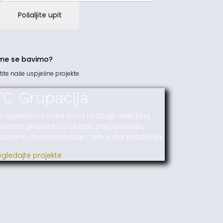
Pošaljite upit
me se bavimo?
tite naše uspješne projekte.
TC Grupacija
ć godinama naša firma realizuje veliki broj
pješnih projekata iz oblasti poljoprivrede,
ađevine, metaloprerade i svih vrsta instalacija.
egledajte projekte