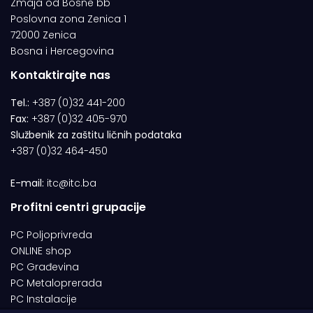
Zmaja od Bosne bb
Poslovna zona Zenica 1
72000 Zenica
Bosna i Hercegovina
Kontaktirajte nas
Tel.:
+387 (0)32 441-200
Fax:
+387 (0)32 405-970
Službenik za zaštitu ličnih podataka
+387 (0)32 464-450
E-mail:
itc@itc.ba
Profitni centri grupacije
PC Poljoprivreda
ONLINE shop
PC Građevina
PC Metaloprerada
PC Instalacije