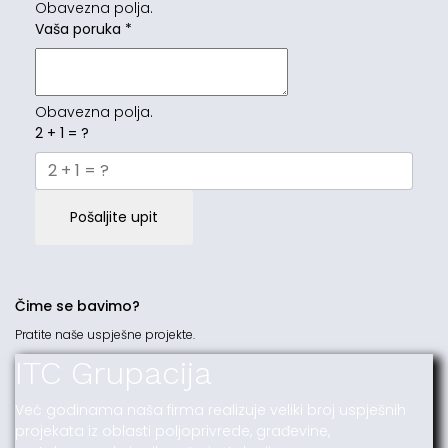
Obavezna polja.
Vaša poruka
*
Obavezna polja.
2 + 1 = ?
Pošaljite upit
Čime se bavimo?
Pratite naše uspješne projekte.
ITC Grupacija
Već godinama naša firma realizuje veliki broj uspješnih
projekata iz oblasti poljoprivrede, građevine,