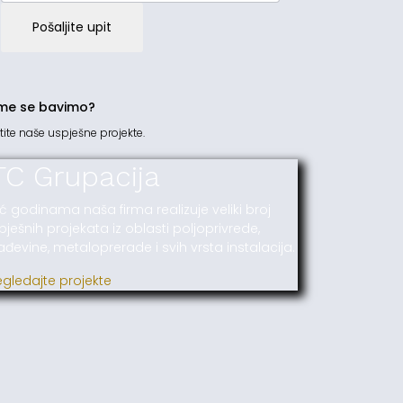
Pošaljite upit
me se bavimo?
tite naše uspješne projekte.
TC Grupacija
ć godinama naša firma realizuje veliki broj
pješnih projekata iz oblasti poljoprivrede,
ađevine, metaloprerade i svih vrsta instalacija.
egledajte projekte