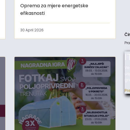
Oprema za mjere energetske
efikasnosti
30 April 2026
Či
Pra
I
Ve
us
gr
Pr