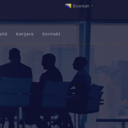
Bosnian
▼
oliš
Karijera
Kontakt