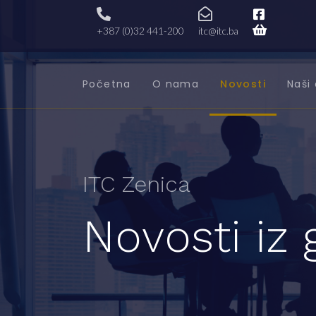
+387 (0)32 441-200
itc@itc.ba
Početna
O nama
Novosti
Naši 
ITC Zenica
Novosti iz 