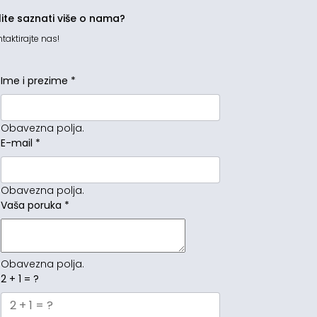
lite saznati više o nama?
taktirajte nas!
Ime i prezime
*
Obavezna polja.
E-mail
*
Obavezna polja.
Vaša poruka
*
Obavezna polja.
2 + 1 = ?