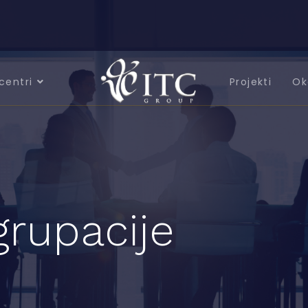
centri
Projekti
Ok
grupacije