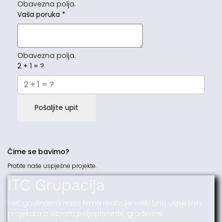
Obavezna polja.
Vaša poruka
*
Obavezna polja.
2 + 1 = ?
Pošaljite upit
Čime se bavimo?
Pratite naše uspješne projekte.
ITC Grupacija
Već godinama naša firma realizuje veliki broj uspješnih
projekata iz oblasti poljoprivrede, građevine,