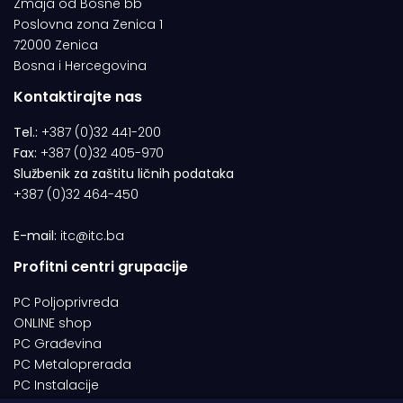
Zmaja od Bosne bb
Poslovna zona Zenica 1
72000 Zenica
Bosna i Hercegovina
Kontaktirajte nas
Tel.:
+387 (0)32 441-200
Fax:
+387 (0)32 405-970
Službenik za zaštitu ličnih podataka
+387 (0)32 464-450
E-mail:
itc@itc.ba
Profitni centri grupacije
PC Poljoprivreda
ONLINE shop
PC Građevina
PC Metaloprerada
PC Instalacije