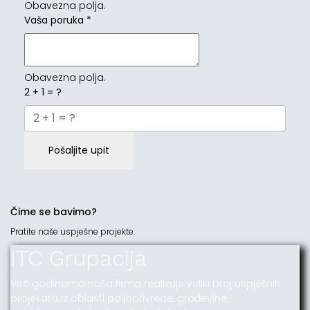
Obavezna polja.
Vaša poruka
*
Obavezna polja.
2 + 1 = ?
Pošaljite upit
Čime se bavimo?
Pratite naše uspješne projekte.
ITC Grupacija
Već godinama naša firma realizuje veliki broj uspješnih
projekata iz oblasti poljoprivrede, građevine,