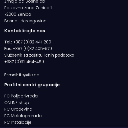
Zmaja od Bosne bb
Poslovna zona Zenica 1
72000 Zenica
Bosna i Hercegovina
Kontaktirajte nas
Tel.:
+387 (0)32 441-200
Fax:
+387 (0)32 405-970
Službenik za zaštitu ličnih podataka
+387 (0)32 464-450
E-mail:
itc@itc.ba
Profitni centri grupacije
PC Poljoprivreda
ONLINE shop
PC Građevina
PC Metaloprerada
PC Instalacije