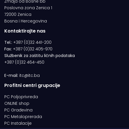
Zmaja od Bosne bb
Poslovna zona Zenica 1
72000 Zenica
Bosna i Hercegovina
Kontaktirajte nas
Tel.:
+387 (0)32 441-200
Fax:
+387 (0)32 405-970
Službenik za zaštitu ličnih podataka
+387 (0)32 464-450
E-mail:
itc@itc.ba
Profitni centri grupacije
PC Poljoprivreda
ONLINE shop
PC Građevina
PC Metaloprerada
PC Instalacije