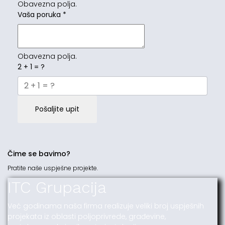
Obavezna polja.
Vaša poruka
*
Obavezna polja.
2 + 1 = ?
Pošaljite upit
Čime se bavimo?
Pratite naše uspješne projekte.
ITC Grupacija
Već godinama naša firma realizuje veliki broj uspješnih
projekata iz oblasti poljoprivrede, građevine,