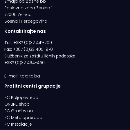
Zmaja od Bosne bb
Poslovna zona Zenica 1
72000 Zenica
Bosna i Hercegovina
Kontaktirajte nas
Tel.:
+387 (0)32 441-200
Fax:
+387 (0)32 405-970
Službenik za zaštitu ličnih podataka
+387 (0)32 464-450
E-mail:
itc@itc.ba
Profitni centri grupacije
PC Poljoprivreda
ONLINE shop
PC Građevina
PC Metaloprerada
PC Instalacije