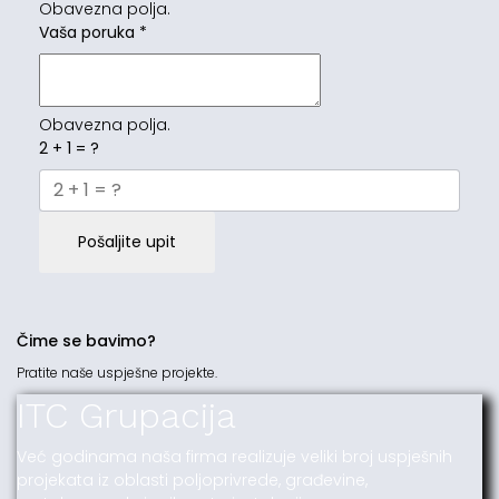
Obavezna polja.
Vaša poruka
*
Obavezna polja.
2 + 1 = ?
Pošaljite upit
Čime se bavimo?
Pratite naše uspješne projekte.
ITC Grupacija
Već godinama naša firma realizuje veliki broj uspješnih
projekata iz oblasti poljoprivrede, građevine,