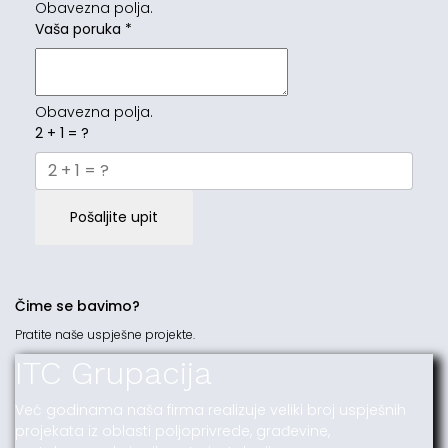
Obavezna polja.
Vaša poruka
*
Obavezna polja.
2 + 1 = ?
Pošaljite upit
Čime se bavimo?
Pratite naše uspješne projekte.
ITC Grupacija
Već godinama naša firma realizuje veliki broj uspješnih
projekata iz oblasti poljoprivrede, građevine,