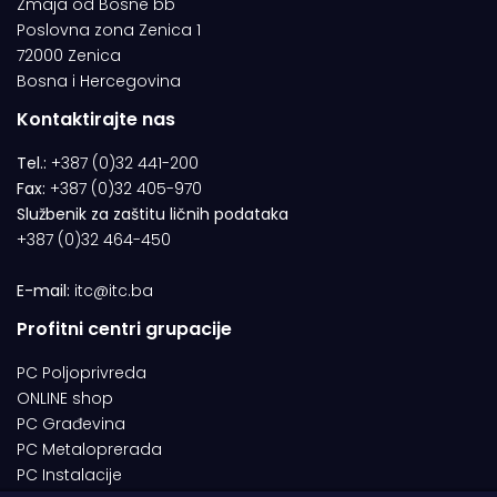
Zmaja od Bosne bb
Poslovna zona Zenica 1
72000 Zenica
Bosna i Hercegovina
Kontaktirajte nas
Tel.:
+387 (0)32 441-200
Fax:
+387 (0)32 405-970
Službenik za zaštitu ličnih podataka
+387 (0)32 464-450
E-mail:
itc@itc.ba
Profitni centri grupacije
PC Poljoprivreda
ONLINE shop
PC Građevina
PC Metaloprerada
PC Instalacije