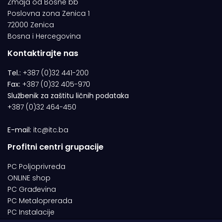
Zmaja od Bosne bb
Poslovna zona Zenica 1
72000 Zenica
Bosna i Hercegovina
Kontaktirajte nas
Tel.:
+387 (0)32 441-200
Fax:
+387 (0)32 405-970
Službenik za zaštitu ličnih podataka
+387 (0)32 464-450
E-mail:
itc@itc.ba
Profitni centri grupacije
PC Poljoprivreda
ONLINE shop
PC Građevina
PC Metaloprerada
PC Instalacije