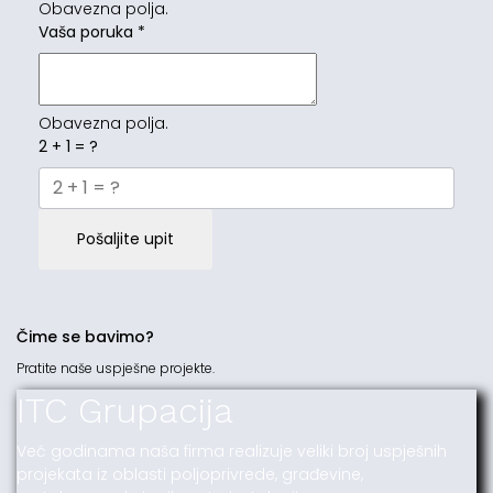
Obavezna polja.
Vaša poruka
*
Obavezna polja.
2 + 1 = ?
Pošaljite upit
Čime se bavimo?
Pratite naše uspješne projekte.
ITC Grupacija
Već godinama naša firma realizuje veliki broj uspješnih
projekata iz oblasti poljoprivrede, građevine,