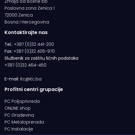
Zmaja od Bosne bb
Poslovna zona Zenica 1
72000 Zenica
Bosna i Hercegovina
Kontaktirajte nas
Tel.:
+387 (0)32 441-200
Fax:
+387 (0)32 405-970
Službenik za zaštitu ličnih podataka
+387 (0)32 464-450
E-mail:
itc@itc.ba
Profitni centri grupacije
PC Poljoprivreda
ONLINE shop
PC Građevina
PC Metaloprerada
PC Instalacije