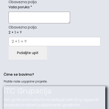
Obavezna polja.
Vaša poruka
*
Obavezna polja.
2 + 1 = ?
Pošaljite upit
Čime se bavimo?
Pratite naše uspješne projekte.
ITC Grupacija
Već godinama naša firma realizuje veliki broj uspješnih
projekata iz oblasti poljoprivrede, građevine,