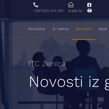
+387 (0)32 441-200
itc@itc.ba
Početna
O nama
Novosti
Naši 
ITC Zenica
Novosti iz 