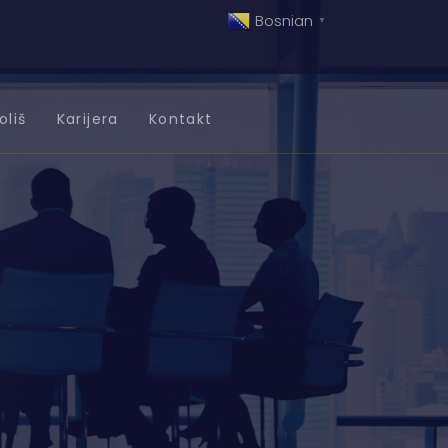
Bosnian
▼
oliš
Karijera
Kontakt