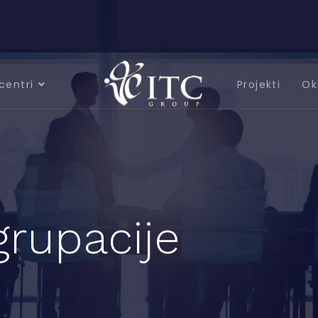
centri
Projekti
Ok
grupacije