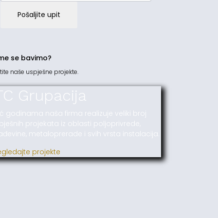
Pošaljite upit
me se bavimo?
tite naše uspješne projekte.
TC Grupacija
ć godinama naša firma realizuje veliki broj
pješnih projekata iz oblasti poljoprivrede,
ađevine, metaloprerade i svih vrsta instalacija.
egledajte projekte