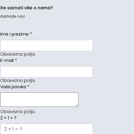
lite saznati više o nama?
taktirajte nas!
Ime i prezime
*
Obavezna polja.
E-mail
*
Obavezna polja.
Vaša poruka
*
Obavezna polja.
2 + 1 = ?