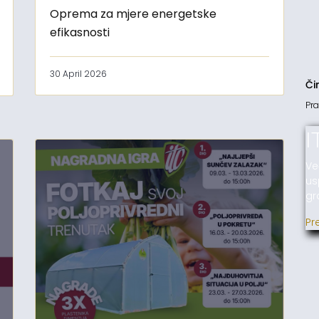
Oprema za mjere energetske
efikasnosti
30 April 2026
Či
Pra
I
Ve
us
gr
Pr