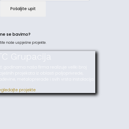
Pošaljite upit
me se bavimo?
tite naše uspješne projekte.
TC Grupacija
ć godinama naša firma realizuje veliki broj
pješnih projekata iz oblasti poljoprivrede,
ađevine, metaloprerade i svih vrsta instalacija.
egledajte projekte