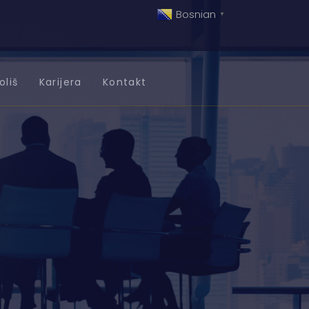
Bosnian
▼
oliš
Karijera
Kontakt