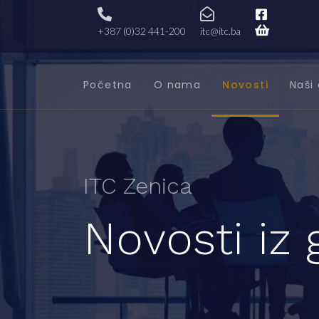
+387 (0)32 441-200
itc@itc.ba
Početna
O nama
Novosti
Naši 
ITC Zenica
Novosti iz 