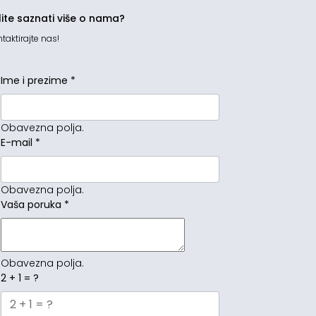
lite saznati više o nama?
taktirajte nas!
Ime i prezime
*
Obavezna polja.
E-mail
*
Obavezna polja.
Vaša poruka
*
Obavezna polja.
2 + 1 = ?