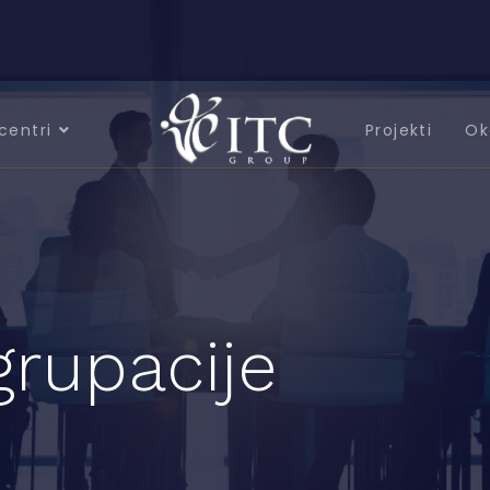
centri
Projekti
Ok
grupacije