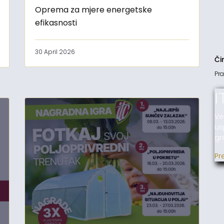
Oprema za mjere energetske
efikasnosti
30 April 2026
Či
Pra
I
Ve
us
gr
Pr