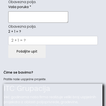
Obavezna polja.
Vaša poruka
*
Obavezna polja.
2 + 1 = ?
Pošaljite upit
Čime se bavimo?
Pratite naše uspješne projekte.
ITC Grupacija
Već godinama naša firma realizuje veliki broj uspješnih
projekata iz oblasti poljoprivrede, građevine,