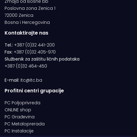
Zmaja od Bosne bb
Poslovna zona Zenica 1
72000 Zenica
Bosna i Hercegovina
Kontaktirajte nas
Tel.:
+387 (0)32 441-200
Fax:
+387 (0)32 405-970
Službenik za zaštitu ličnih podataka
+387 (0)32 464-450
E-mail:
itc@itc.ba
Profitni centri grupacije
PC Poljoprivreda
ONLINE shop
PC Građevina
PC Metaloprerada
PC Instalacije