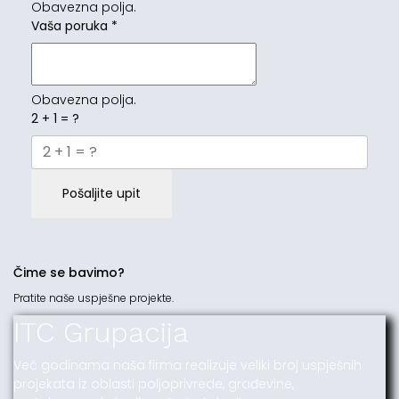
Obavezna polja.
Vaša poruka
*
Obavezna polja.
2 + 1 = ?
Pošaljite upit
Čime se bavimo?
Pratite naše uspješne projekte.
ITC Grupacija
Već godinama naša firma realizuje veliki broj uspješnih
projekata iz oblasti poljoprivrede, građevine,