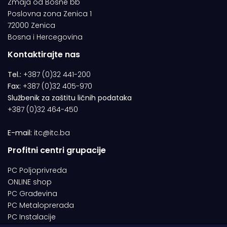
Zmaja od Bosne bb
Poslovna zona Zenica 1
72000 Zenica
Bosna i Hercegovina
Kontaktirajte nas
Tel.:
+387 (0)32 441-200
Fax:
+387 (0)32 405-970
Službenik za zaštitu ličnih podataka
+387 (0)32 464-450
E-mail:
itc@itc.ba
Profitni centri grupacije
PC Poljoprivreda
ONLINE shop
PC Građevina
PC Metaloprerada
PC Instalacije