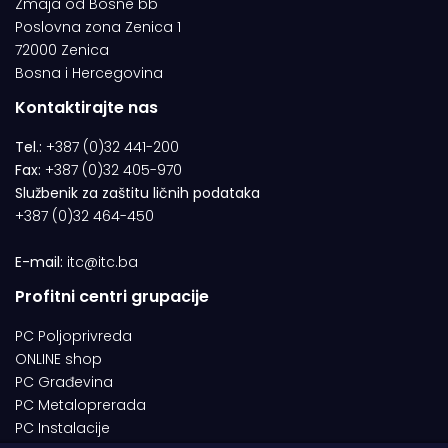
Zmaja od Bosne bb
Poslovna zona Zenica 1
72000 Zenica
Bosna i Hercegovina
Kontaktirajte nas
Tel.:
+387 (0)32 441-200
Fax:
+387 (0)32 405-970
Službenik za zaštitu ličnih podataka
+387 (0)32 464-450
E-mail:
itc@itc.ba
Profitni centri grupacije
PC Poljoprivreda
ONLINE shop
PC Građevina
PC Metaloprerada
PC Instalacije