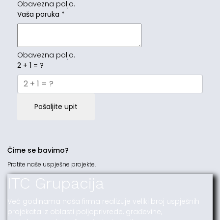
Obavezna polja.
Vaša poruka
*
Obavezna polja.
2 + 1 = ?
Pošaljite upit
Čime se bavimo?
Pratite naše uspješne projekte.
ITC Grupacija
Već godinama naša firma realizuje veliki broj uspješnih
projekata iz oblasti poljoprivrede, građevine,