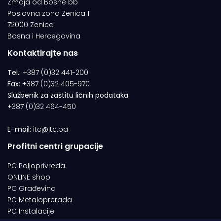
Zmaja od Bosne bb
Poslovna zona Zenica 1
72000 Zenica
Bosna i Hercegovina
Kontaktirajte nas
Tel.:
+387 (0)32 441-200
Fax:
+387 (0)32 405-970
Službenik za zaštitu ličnih podataka
+387 (0)32 464-450
E-mail:
itc@itc.ba
Profitni centri grupacije
PC Poljoprivreda
ONLINE shop
PC Građevina
PC Metaloprerada
PC Instalacije