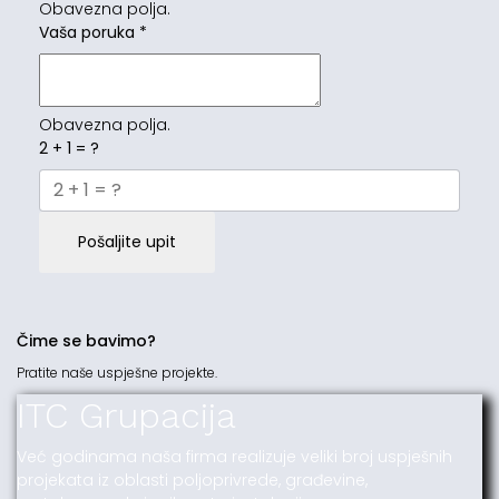
Obavezna polja.
Vaša poruka
*
Obavezna polja.
2 + 1 = ?
Pošaljite upit
Čime se bavimo?
Pratite naše uspješne projekte.
ITC Grupacija
Već godinama naša firma realizuje veliki broj uspješnih
projekata iz oblasti poljoprivrede, građevine,