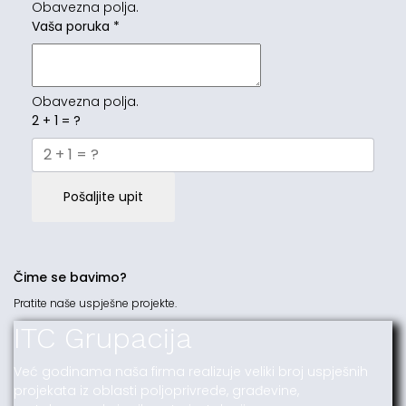
Obavezna polja.
Vaša poruka
*
Obavezna polja.
2 + 1 = ?
Pošaljite upit
Čime se bavimo?
Pratite naše uspješne projekte.
ITC Grupacija
Već godinama naša firma realizuje veliki broj uspješnih
projekata iz oblasti poljoprivrede, građevine,