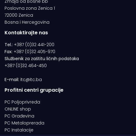
Zmaja od Bosne bb
Poslovna zona Zenica 1
72000 Zenica
Bosna i Hercegovina
Kontaktirajte nas
Tel.:
+387 (0)32 441-200
Fax:
+387 (0)32 405-970
Službenik za zaštitu ličnih podataka
+387 (0)32 464-450
E-mail:
itc@itc.ba
Profitni centri grupacije
PC Poljoprivreda
ONLINE shop
PC Građevina
PC Metaloprerada
PC Instalacije