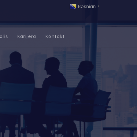
Bosnian
▼
oliš
Karijera
Kontakt