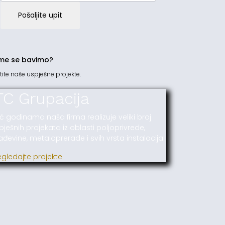
Pošaljite upit
me se bavimo?
tite naše uspješne projekte.
TC Grupacija
ć godinama naša firma realizuje veliki broj
pješnih projekata iz oblasti poljoprivrede,
ađevine, metaloprerade i svih vrsta instalacija.
egledajte projekte