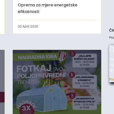
Oprema za mjere energetske
efikasnosti
30 April 2026
Či
Pra
I
Ve
us
gr
Pr