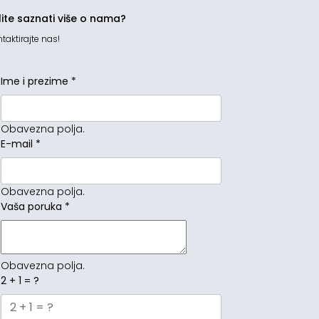
lite saznati više o nama?
taktirajte nas!
Ime i prezime
*
Obavezna polja.
E-mail
*
Obavezna polja.
Vaša poruka
*
Obavezna polja.
2 + 1 = ?