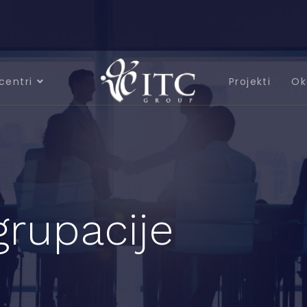
centri
Projekti
Ok
grupacije