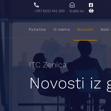
+387 (0)32 441-200
itc@itc.ba
Početna
O nama
Novosti
Naši 
ITC Zenica
Novosti iz 