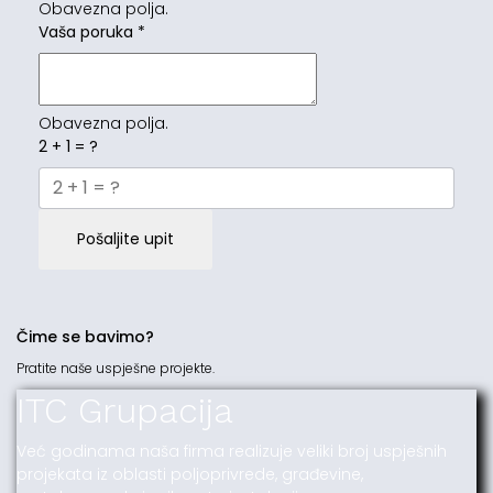
Obavezna polja.
Vaša poruka
*
Obavezna polja.
2 + 1 = ?
Pošaljite upit
Čime se bavimo?
Pratite naše uspješne projekte.
ITC Grupacija
Već godinama naša firma realizuje veliki broj uspješnih
projekata iz oblasti poljoprivrede, građevine,