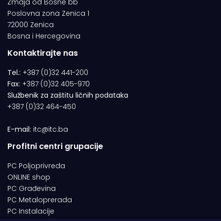
Zmaja od Bosne bb
Poslovna zona Zenica 1
72000 Zenica
Bosna i Hercegovina
Kontaktirajte nas
Tel.:
+387 (0)32 441-200
Fax:
+387 (0)32 405-970
Službenik za zaštitu ličnih podataka
+387 (0)32 464-450
E-mail:
itc@itc.ba
Profitni centri grupacije
PC Poljoprivreda
ONLINE shop
PC Građevina
PC Metaloprerada
PC Instalacije