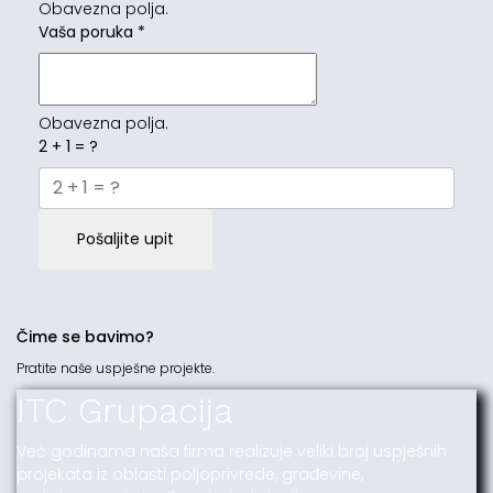
Obavezna polja.
Vaša poruka
*
Obavezna polja.
2 + 1 = ?
Pošaljite upit
Čime se bavimo?
Pratite naše uspješne projekte.
ITC Grupacija
Već godinama naša firma realizuje veliki broj uspješnih
projekata iz oblasti poljoprivrede, građevine,