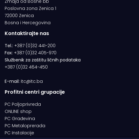
Zmaja od Bosne bb
Poslovna zona Zenica 1
72000 Zenica
Bosna i Hercegovina
Kontaktirajte nas
Tel.:
+387 (0)32 441-200
Fax:
+387 (0)32 405-970
Službenik za zaštitu ličnih podataka
+387 (0)32 464-450
E-mail:
itc@itc.ba
Profitni centri grupacije
PC Poljoprivreda
ONLINE shop
PC Građevina
PC Metaloprerada
PC Instalacije