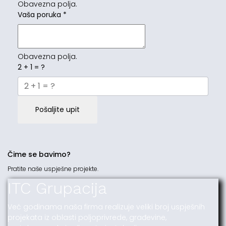
Obavezna polja.
Vaša poruka
*
Obavezna polja.
2 + 1 = ?
Pošaljite upit
Čime se bavimo?
Pratite naše uspješne projekte.
ITC Grupacija
Već godinama naša firma realizuje veliki broj uspješnih
projekata iz oblasti poljoprivrede, građevine,