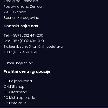
Zmaja od Bosne bb
Poslovna zona Zenica 1
72000 Zenica
Bosna i Hercegovina
Kontaktirajte nas
Tel.:
+387 (0)32 441-200
Fax:
+387 (0)32 405-970
Službenik za zaštitu ličnih podataka
+387 (0)32 464-450
E-mail:
itc@itc.ba
Profitni centri grupacije
PC Poljoprivreda
ONLINE shop
PC Građevina
PC Metaloprerada
PC Instalacije