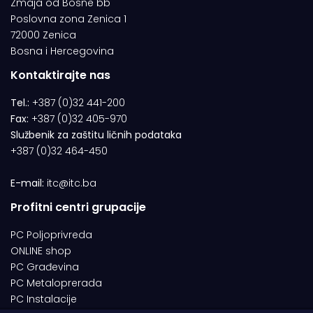
Zmaja od Bosne bb
Poslovna zona Zenica 1
72000 Zenica
Bosna i Hercegovina
Kontaktirajte nas
Tel.:
+387 (0)32 441-200
Fax:
+387 (0)32 405-970
Službenik za zaštitu ličnih podataka
+387 (0)32 464-450
E-mail:
itc@itc.ba
Profitni centri grupacije
PC Poljoprivreda
ONLINE shop
PC Građevina
PC Metaloprerada
PC Instalacije