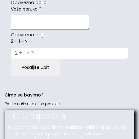
Obavezna polja.
Vaša poruka
*
Obavezna polja.
2 + 1 = ?
Pošaljite upit
Čime se bavimo?
Pratite naše uspješne projekte.
ITC Grupacija
Već godinama naša firma realizuje veliki broj uspješnih
projekata iz oblasti poljoprivrede, građevine,