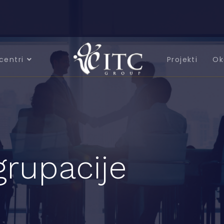
centri
Projekti
Ok
grupacije