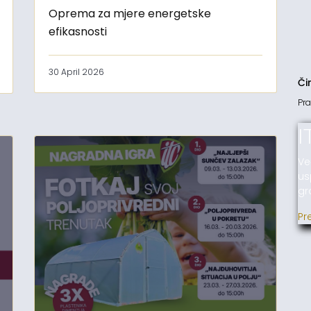
Oprema za mjere energetske
efikasnosti
30 April 2026
Či
Pra
I
Ve
us
gr
Pr