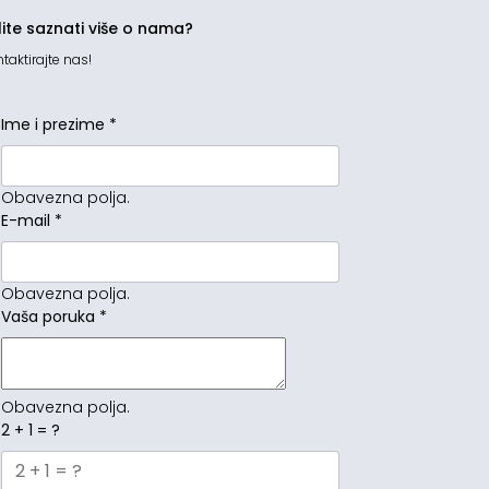
lite saznati više o nama?
taktirajte nas!
Ime i prezime
*
Obavezna polja.
E-mail
*
Obavezna polja.
Vaša poruka
*
Obavezna polja.
2 + 1 = ?