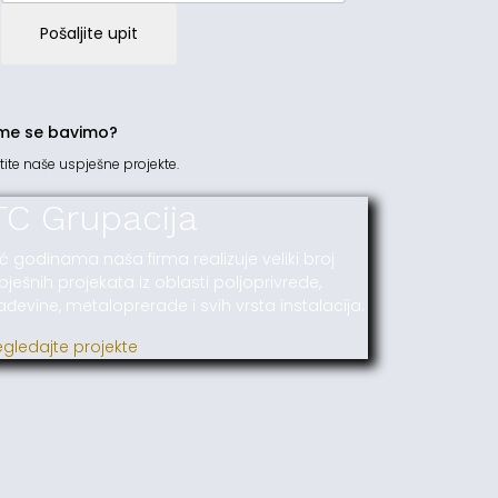
Pošaljite upit
me se bavimo?
tite naše uspješne projekte.
TC Grupacija
ć godinama naša firma realizuje veliki broj
pješnih projekata iz oblasti poljoprivrede,
ađevine, metaloprerade i svih vrsta instalacija.
egledajte projekte