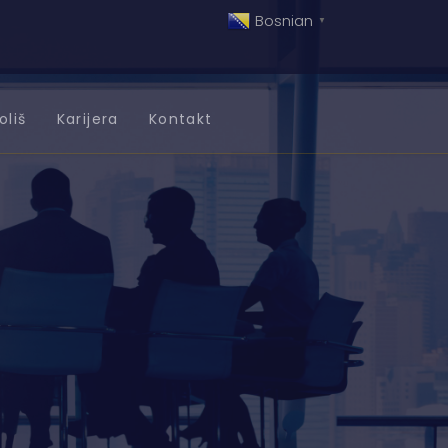
Bosnian
▼
oliš
Karijera
Kontakt