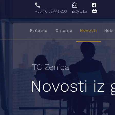
+387 (0)32 441-200
itc@itc.ba
Početna
O nama
Novosti
Naši 
ITC Zenica
Novosti iz 