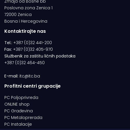
Zmaja od Bosne bb
Poslovna zona Zenica 1
72000 Zenica
Bosna i Hercegovina
Kontaktirajte nas
Tel.:
+387 (0)32 441-200
Fax:
+387 (0)32 405-970
Službenik za zaštitu ličnih podataka
+387 (0)32 464-450
E-mail:
itc@itc.ba
Profitni centri grupacije
PC Poljoprivreda
ONLINE shop
PC Građevina
PC Metaloprerada
PC Instalacije