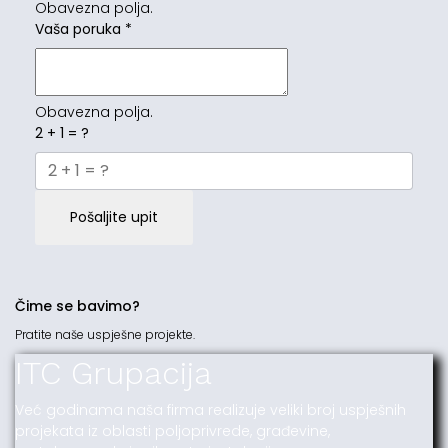
Obavezna polja.
Vaša poruka
*
Obavezna polja.
2 + 1 = ?
Pošaljite upit
Čime se bavimo?
Pratite naše uspješne projekte.
ITC Grupacija
Već godinama naša firma realizuje veliki broj uspješnih
projekata iz oblasti poljoprivrede, građevine,