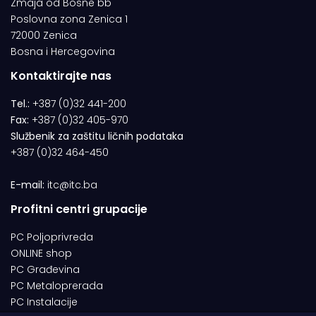
Zmaja od Bosne bb
Poslovna zona Zenica 1
72000 Zenica
Bosna i Hercegovina
Kontaktirajte nas
Tel.:
+387 (0)32 441-200
Fax:
+387 (0)32 405-970
Službenik za zaštitu ličnih podataka
+387 (0)32 464-450
E-mail:
itc@itc.ba
Profitni centri grupacije
PC Poljoprivreda
ONLINE shop
PC Građevina
PC Metaloprerada
PC Instalacije