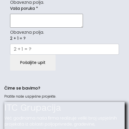
Obavezna polja.
Vaša poruka
*
Obavezna polja.
2 + 1 = ?
Pošaljite upit
Čime se bavimo?
Pratite naše uspješne projekte.
ITC Grupacija
Već godinama naša firma realizuje veliki broj uspješnih
projekata iz oblasti poljoprivrede, građevine,