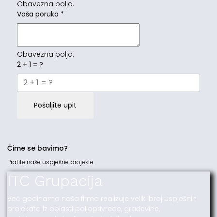
Obavezna polja.
Vaša poruka
*
Obavezna polja.
2 + 1 = ?
Pošaljite upit
Čime se bavimo?
Pratite naše uspješne projekte.
ITC Grupacija
Već godinama naša firma realizuje veliki broj uspješnih
projekata iz oblasti poljoprivrede, građevine,