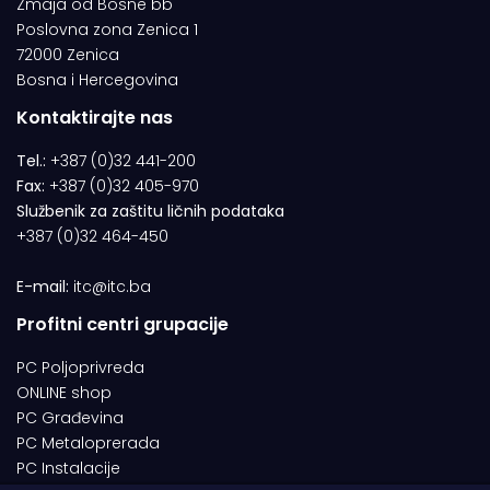
Zmaja od Bosne bb
Poslovna zona Zenica 1
72000 Zenica
Bosna i Hercegovina
Kontaktirajte nas
Tel.:
+387 (0)32 441-200
Fax:
+387 (0)32 405-970
Službenik za zaštitu ličnih podataka
+387 (0)32 464-450
E-mail:
itc@itc.ba
Profitni centri grupacije
PC Poljoprivreda
ONLINE shop
PC Građevina
PC Metaloprerada
PC Instalacije