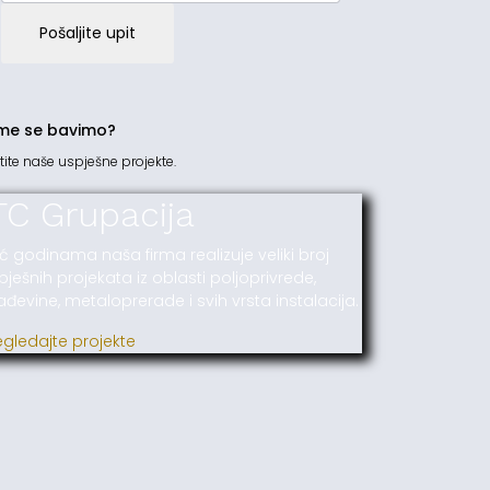
Pošaljite upit
me se bavimo?
tite naše uspješne projekte.
TC Grupacija
ć godinama naša firma realizuje veliki broj
pješnih projekata iz oblasti poljoprivrede,
ađevine, metaloprerade i svih vrsta instalacija.
egledajte projekte