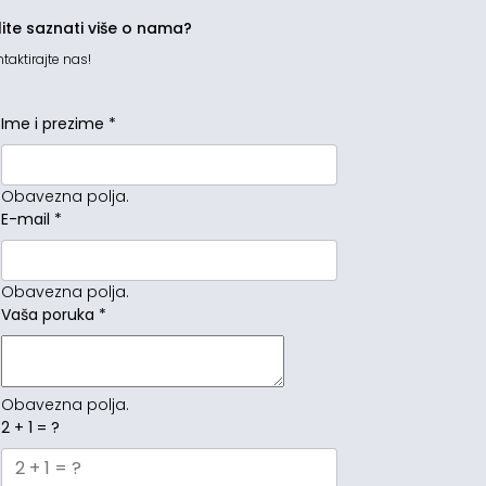
lite saznati više o nama?
taktirajte nas!
Ime i prezime
*
Obavezna polja.
E-mail
*
Obavezna polja.
Vaša poruka
*
Obavezna polja.
2 + 1 = ?