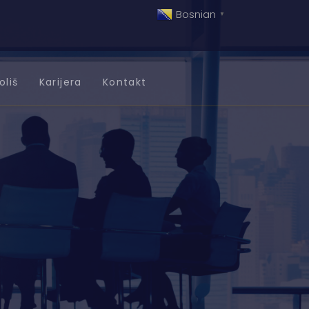
Bosnian
▼
oliš
Karijera
Kontakt