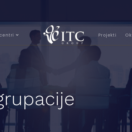
centri
Projekti
Ok
grupacije