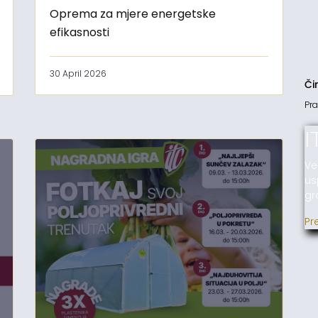
Oprema za mjere energetske
efikasnosti
30 April 2026
Či
Pra
I
Ve
us
gr
Pr