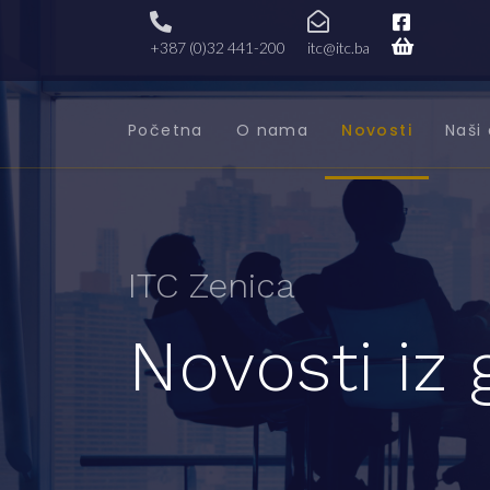
+387 (0)32 441-200
itc@itc.ba
Početna
O nama
Novosti
Naši 
ITC Zenica
Novosti iz 